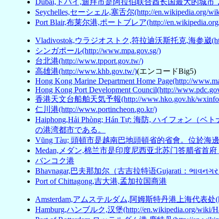
Dubai,ドバイ,迪拜市是阿拉伯联合酋长国最大的城市，也是中东地区的
Seychelles,セーシェル,塞舌尔(http://en.wikipedia.org/wiki/
Port Blair,布莱尔港,ポートブレア(http://en.wikipedia.org/wi
Vladivostok,ウラジオストク,符拉迪沃斯托克,海参崴(http://en.w
シンガポール(http://www.mpa.gov.sg/)
台北港(http://www.tpport.gov.tw/)
高雄港(http://www.khb.gov.tw/)
(エンコードBig5)
Hong Kong Marine Department Home Page(http://www.ma
Hong Kong Port Development Council(http://www.pdc.gov
香港天文台船舶天気予報(http://www.hko.gov.hk/wxinfo/cu
仁川港(http://www.portincheon.go.kr/)
Haiphong,Hải Phòng; Hán Tự: 海防
の港湾都市である。
Vũng Tàu; 頭頓市是越南巴地頭頓省的省會。位於海邊
Medan,メダン,棉兰市是印度尼西亚北苏门答腊省首府，位於該省北部(h
バンコク港
Bhavnagar,巴夫那加尔（古吉拉特语Gujarati：ભ
Port of Chittagong,吉大港,孟加拉国商港
Amsterdam,アムステルダム,阿姆斯特丹港上海代表处(http://ww
Hamburg,ハンブルク,汉堡(http://en.wikipedia.org/wiki/H