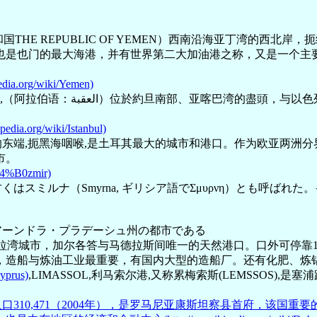
THE REPUBLIC OF YEMEN）西南沿海亚丁湾的西北岸
也是也门的最大海港，并有世界第二大加油港之称，又是一个主要
n.wikipedia.org/wiki/Yemen)
,（阿拉伯语：العقبة‎）位於約旦南部、亚喀巴湾的盡頭，与以色列埃拉特相邻，是亚喀巴省的首府、南部地区行政中心、渡
a.org/wiki/Istanbul)
干半岛的东端,扼黑海咽喉,是土耳其最大的城市和港口。作为欧亚两
市。
4%B0zmir)
古くはスミルナ（Smyrna, ギリシア語でΣμυρνη）とも呼
ンドのアーンドラ・プラデーシュ州の都市である
湾城市，加尔各答与马德拉斯间唯一的天然港口。口外可停靠10—15
，造船与炼油工业最重要，有国内大型的造船厂。还有化肥、炼
yprus)
,LIMASSOL,利马索尔港,又称累梅索斯(LEMSSOS)
西岸，人口310,471（2004年），是罗马尼亚康斯坦察县首府，