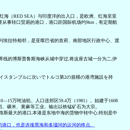
，扼红海（RED SEA）与印度洋的出入口，是欧洲、红海至亚
从事转口贸易的港口，港口距国际机场约9km，有定期航
洲分界线的博斯普鲁斯海峡从城中穿过,将这座古城一分为二,伊
ばれた。イスタンブルに次いでトルコ第2の規模の港湾施設を持
万吨油轮。人口连郊区59.4万（1981）。始建于1608
铝、碾米、黄麻等工业。输出以铁锰矿石为大宗。
,是塞浦路斯最大的港口,本港是东地中海的货物中转中心,特别是中
该国重要的港口，也是连接黑海和多瑙河的运河的终点。