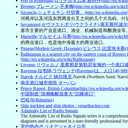
Port of Rotterdam,ロッテルダム港,鹿特丹(http://en.wikipedia
Bremen,ブレーメン,不来梅(http://en.wikipedia.org/wiki/B
Szczecin,シュチェチン,什切青。(http://en.wikipedia.org/wi
河两岸以及河流东西两道分叉之间的几个大岛屿。什切
Sevastopol,セヴァストポリ(ウクライナ),塞瓦斯托波尔(乌克兰)(http
塞市主要的产业是港口、渔业、机械制造和酿酒业等
Marseille,マルセイユ,马赛(http://en.wikipedia.org/wiki/Mar
的商业港口，也是地中海最大的商业港口。
Piraeus(Modern Greek: Πειραιάς),ピレウス,比雷埃夫斯(http://
Balikpapan is a seaport city on the eastern coast of Borneo
(http://en.wikipedia.org/wiki/Balikpapan)
Livorno,リヴォルノ,里窝那是第勒尼安海的一个港
Ravenna,拉韦纳,ラヴェンナ(Ravenna)は
Narvik,ナルビク,纳尔维克
,Narvik (Northern Sami: Narvii
南非港口城市德班,ダーバン
Prince Rupert, British Columbia(http://en.wikipedia.org/
中国制造”浪潮唤醒加拿大“沉睡港口”
巴哈马(Bahamas)
Ship tracking and ship photos - vesseltracker.com
Admiralty List of Radio Signals
The Admiralty List of Radio Signals series is a comprehens
diagrams and is presented in a user-friendly professional f
里约热内卢,リオデジャネイロ市