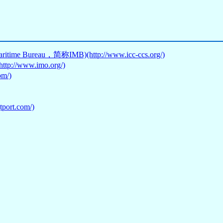
ureau，简称IMB)(http://www.icc-ccs.org/)
tp://www.imo.org/)
m/)
ort.com/)