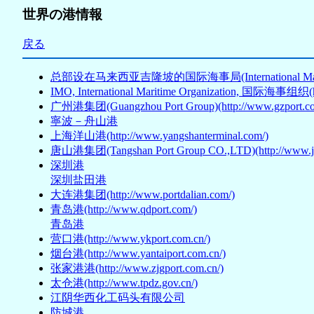
世界の港情報
戻る
总部设在马来西亚吉隆坡的国际海事局(International Maritime B
IMO, International Maritime Organization, 国际海事组织(ht
广州港集团(Guangzhou Port Group)(http://www.gzport.co
寧波－舟山港
上海洋山港(http://www.yangshanterminal.com/)
唐山港集团(Tangshan Port Group CO.,LTD)(http://www.jtp
深圳港
深圳盐田港
大连港集团(http://www.portdalian.com/)
青岛港(http://www.qdport.com/)
青岛港
营口港(http://www.ykport.com.cn/)
烟台港(http://www.yantaiport.com.cn/)
张家港港(http://www.zjgport.com.cn/)
太仓港(http://www.tpdz.gov.cn/)
江阴华西化工码头有限公司
防城港