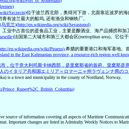
.org/wiki/Port_of_Rotterdam)
remen)
ki/Szczecin)
位于波兰西北部，奥得河下游，北面靠近波罗的海
青有波兰最大的船坞, 还有渔业和钢铁厂。
://en.wikipedia.org/wiki/Sevastopol)
。工业中占首位的是食品工业，主要是酿酒业、海产品捕捞和加
seille)
法国第二大城市和第三大都会区(metroplitan area)。
en.wikipedia.org/wiki/Piraeus)
,希腊的重要港口和海军基地。
 island in the East Kalimantan province, a resource-rich region well kno
口城市，位于意大利托斯卡纳西部，是里窝那省的首府。里窝那是意大利
、人口146,989人のイタリア共和国エミリア＝ロマーニャ州ラヴェン
ka) is a town and municipality in the county of Nordland, Norway.
wiki/Prince_Rupert%2C_British_Columbia)
ive source of information covering all aspects of Maritime Communicati
ormat. Important changes are listed in Admiralty Weekly Notices to Mari