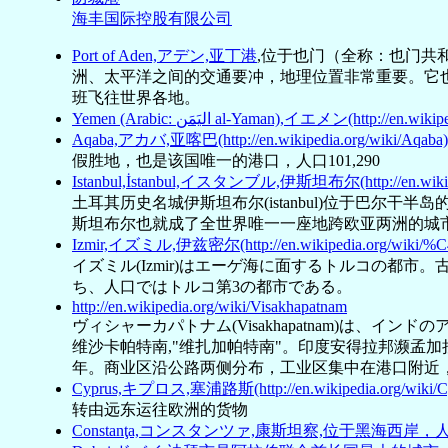
海丰国际控股有限公司
Port of Aden,アデン,亚丁港
,位于也门（全称：也门共和国
洲、太平洋之间的交通要冲，地理位置非常重要。它
班飞往世界各地。
Yemen (Arabic: اليَمَن al-Yaman),イエメン(http://e
Aqaba,アカバ,亚喀巴(http://en.wikipedia.org/wiki/Aqaba)
假胜地，也是该国唯一的港口，人口101,290
Istanbul,İstanbul,イスタンブル,伊斯坦布尔(http://en.wikipedi
土耳其历史名城伊斯坦布尔(istanbul)位于巴尔
斯坦布尔也就成了全世界唯一一座地跨欧亚两洲的城
Izmir,イズミル,伊兹密尔(http://en.wikipedia.org/wiki/%C
イズミル(Izmir)はエーゲ海に面するトルコの都市。
ち、人口ではトルコ第3の都市である。
http://en.wikipedia.org/wiki/Visakhapatnam
ヴィシャーカパトナム(Visakhapatnam)は、イ
维沙卡帕特南,"维扎加帕特南"。印度安得拉邦濒孟加拉
年。商业区沿公路两侧分布，工业区集中在港口附近
Cyprus,キプロス,塞浦路斯(http://en.wikipedia.org/wiki/C
转由远东运往欧洲的货物
Constanţa,コンスタンツァ,康斯坦察,位于黑海