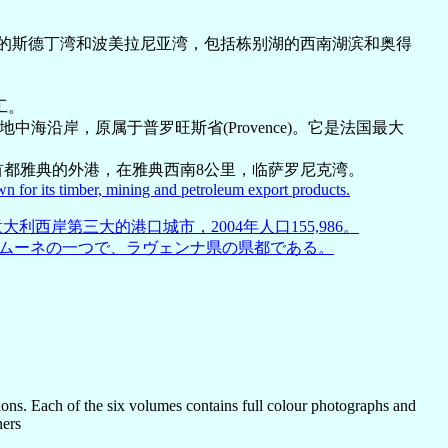
的斯德丁湾和波美拉尼亚湾，包括栋别湖的西南湖滨和奥得
工。
它位于地中海沿岸，原属于普罗旺斯省(Provence)。它是法国最大
首都雅典的外港，在雅典西南8公里，临萨罗尼克湾。
wn for its timber, mining and petroleum export products.
西岸第三大的港口城市，2004年人口155,986。
ナ県のコムーネの一つで、ラヴェンナ県の県都である。
ons. Each of the six volumes contains full colour photographs and
ners