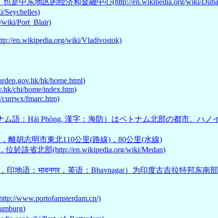
经济和金融中心(http://en.wikipedia.org/wiki/Dubai
Seychelles)
ki/Port_Blair)
ikipedia.org/wiki/Vladivostok)
rdep.gov.hk/hk/home.html)
.hk/chi/home/index.htm)
rrwx/fmarc.htm)
, ハイフォン（ベトナム語：Hải Phòng, 漢字：海防）はベトナム北
，離胡志明市東北110公里(路線)，80公里(水線)
ttp://en.wikipedia.org/wiki/Medan)
ાવનગર，印地语：भावनगर，英语：Bhavnagar）为印度古吉拉特邦东
w.portofamsterdam.cn/)
amburg)