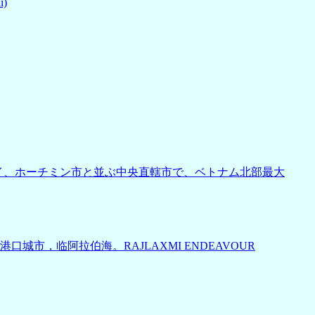
)
部の都市。ハノイ、ホーチミン市と並ぶ中央直轄市で、ベトナム北部最大
南部港口城市，临阿拉伯海。RAJLAXMI ENDEAVOUR