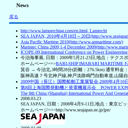
News
戻る
http://www.lamprechtag.com/en.html, Lamrecht
SEA JAPAN, 2010年4月18日～20日(http://www.seajapan.n
Asia Pacific Martime 2010(http://www.apmaritime.com/)
Marintec China 2009,1-4 December 2009(http://www.marin
ICOPE-09,International Conference on Power Engineering
今治海事展, 日期：2009年5月21-23日,地点：テクス
ホームページ==>
BARI-SHIP IMABARI MARITIME FAIR(
箕谷 → 今治北,3時間28分(距離：276.5km) 通常料金： 
阪神高速７号北神戸線,神戸淡路鳴門自動車道,山陽自動
2009中国（長江）国際船舶工業展覧会,2009年4月10
第8回上海国際発動機と発電機展示会 POWER EXPO 
The 8th China (Shanghai) International Power And Generat
2008.03.23
SEA JAPAN, 日期：2008年4月9-11日,地点：東
ホームページ==>http://www.seajapan.ne.jp/jpn/