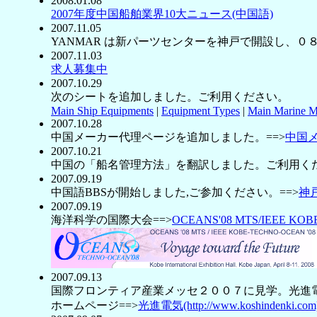
2008.01.08
2007年度中国船舶業界10大ニュース(中国語)
2007.11.05
YANMAR は新パーツセンターを神戸で開設し、
2007.11.03
求人募集中
2007.10.29
次のシートを追加しました。ご利用ください。
Main Ship Equipments
|
Equipment Types
|
Main Marine M
2007.10.28
中国メーカー代理ページを追加しました。==>
中国
2007.10.21
中国の「船名管理方法」を翻訳しました。ご利用くだ
2007.09.19
中国語BBSが開始しました,ご参加ください。==>
神
2007.09.19
海洋科学の国際大会==>
OCEANS'08 MTS/IEEE KOBE
2007.09.13
国際フロンティア産業メッセ２００７に見学。光進電
ホームページ==>
光進電気(http://www.koshindenki.com