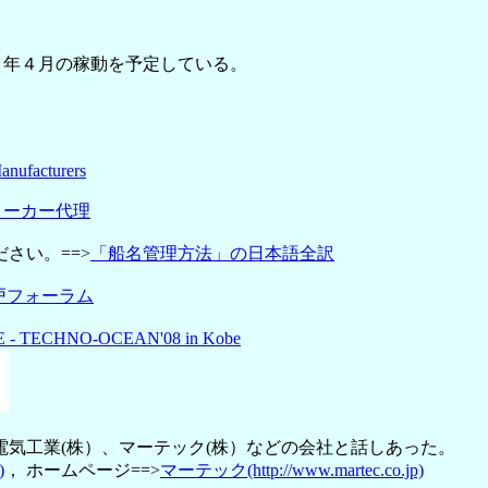
０８年４月の稼動を予定している。
anufacturers
メーカー代理
さい。==>
「船名管理方法」の日本語全訳
戸フォーラム
 - TECHNO-OCEAN'08 in Kobe
気工業(株）、マーテック(株）などの会社と話しあった。
)
， ホームページ==>
マーテック(http://www.martec.co.jp)