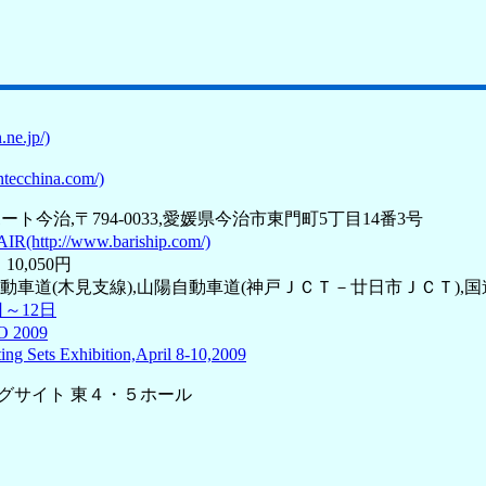
e.jp/)
tecchina.com/)
ポート今治,〒794-0033,愛媛県今治市東門町5丁目14番3号
http://www.bariship.com/)
10,050円
車道(木見支線),山陽自動車道(神戸ＪＣＴ－廿日市ＪＣＴ),国
日～12日
2009
ing Sets Exhibition,April 8-10,2009
京ビッグサイト 東４・５ホール